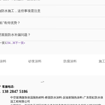
施防水施工，这些事项需注意
粘”有何优势？
理屋面防水补漏问题？
一页
1
2
3
4
...
36
下一页»
涂料
砂浆涂料
防腐涂料
施
-->
客服电话:
138 2847 5186
中空玻璃微珠保温隔热材料-桥面防水涂料-反辐射隔热涂料-广东双虹防水保
温工程有限公司