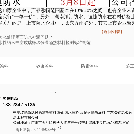
3家企业中，产品涨幅范围基本在10%-20%之间，也有企业
品实行“一单一价”，另外，湖南湖汀防水、恒捷防水在卷材价格上
注的是，上市防水企业中，除东方雨虹外，其它上市企业暂
【返回列表】
怎么处理屋面防水补漏问题？
水性纳米中空玻璃微珠保温隔热材料检测标准规范
涂料
砂浆涂料
防腐涂料
施
-->
客服电话:
138 2847 5186
中空玻璃微珠保温隔热材料-桥面防水涂料-反辐射隔热涂料-广东双虹防水保
温工程有限公司
公司地址：广州市天河区科学大道与神舟路交汇绿地中央广场A3栋2303室
{
}
粤ICP备2021145953号