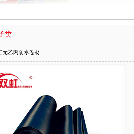
子类
三元乙丙防水卷材