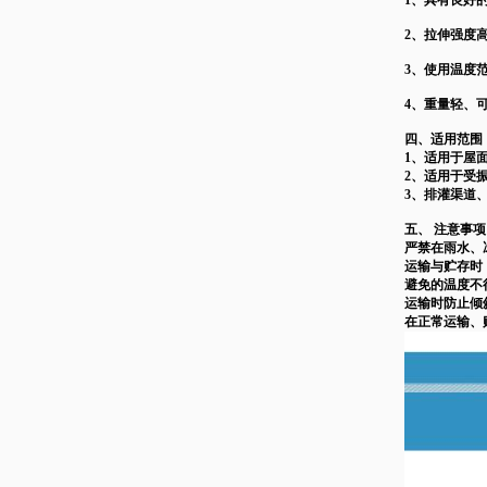
1、具有良好
2、拉伸强度
3、使用温度
4、
重量轻、
四、
适用范围
1
、适用于屋
2
、适用于受
3
、排灌渠道
五、 注意事项
严禁在雨水、
运输与贮存时
避免的温度不
运输时防止倾
在正常运输、