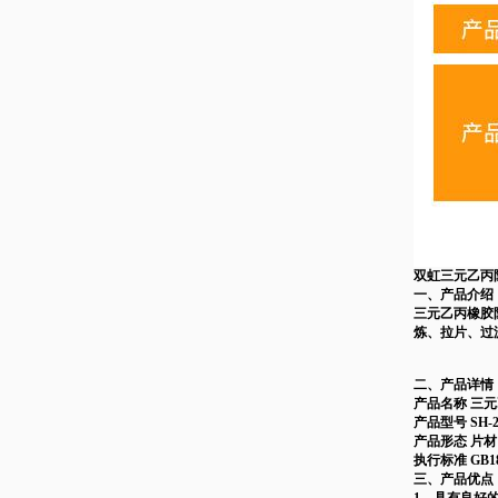
双虹
三元乙丙
一、
产品
介绍
三元乙丙橡胶
炼、拉片、过
二、
产品
详情
产品名称 三
产品型号 SH-2
产品形态 片材
执行标准 GB181
三、产品优点