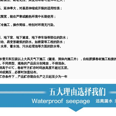
的耐候性、耐老化性、其使用寿命可达50年之久；
高、延伸率大，对基层伸缩或开裂的适用性强；
范围宽，能在严寒或酷热环境中长期使用；
可冷施工，操作简练，特别对环境无污染。
面、地下室、地下遂道、地下停车场等部位的防水；
振动、易变形建筑的防水。如桥梁等工程的防水；
、水库、蓄水池、污水处理池等方面的防水等。
冰雪天和五级以上大风天气下施工（隧道、洞体内施工外），自粘胶膜卷材施工粘接
，不同类型、规格的产品应分别堆放，不得混杂。
得高于
45℃，卷材平方贮存时码放高度不超过五层。
斜或测压，必要时加盖毡布。
贮存条件下，产品贮存期自生产之日起至少为一年