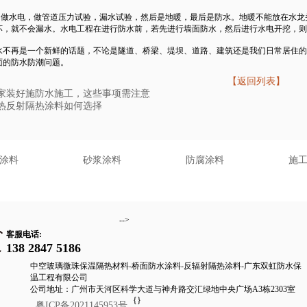
渠，做水电，做管道压力试验，漏水试验，然后是地暖，最后是防水。地暖不能放在水
坏，就不会漏水。水电工程在进行防水前，若先进行墙面防水，然后进行水电开挖，则
水不再是一个新鲜的话题，不论是隧道、桥梁、堤坝、道路、建筑还是我们日常居住的
面的防水防潮问题。
【返回列表】
家装好施防水施工，这些事项需注意
热反射隔热涂料如何选择
涂料
砂浆涂料
防腐涂料
施
-->
客服电话:
138 2847 5186
中空玻璃微珠保温隔热材料-桥面防水涂料-反辐射隔热涂料-广东双虹防水保
温工程有限公司
公司地址：广州市天河区科学大道与神舟路交汇绿地中央广场A3栋2303室
{
}
粤ICP备2021145953号